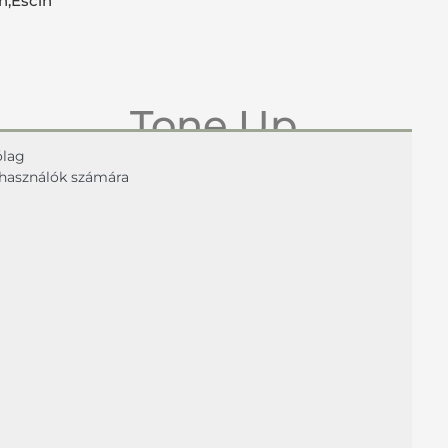
in,Escin
Tone Up
ólag
Serum
elhasználók számára
Bőrfeszesítő szérum
Ideális egész testen.
Textúra:
selyem hatás
Hatóanyagok:
Centella kivonat, Koffein,Escin
Kiszerelés:
100 ml