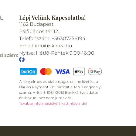
t.
Lépj Velünk Kapcsolatba!
1162 Budapest,
Pálfi János tér 12.
Telefonszám: +36307256194
Email: info@skinea.hu
Nyitva: Hétfő-Péntek 9:00-16:00
si szám:
A kényelmes és biztonságos online fizetést a
Barion Payment Zrt. biztosítja, MNB engedély
száma: H-EN-I-1064/2013 Bankkártya adatai
áruházunkhoz nem jutnak el.
További információkért kattintson ide!