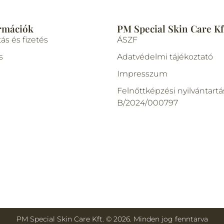
rmációk
PM Special Skin Care Kf
tás és fizetés
ÁSZF
s
Adatvédelmi tájékoztató
Impresszum
Felnőttképzési nyilvántartá
B/2024/000797
PM Special Skin Care Kft. © 2026. Minden jog fenntarva