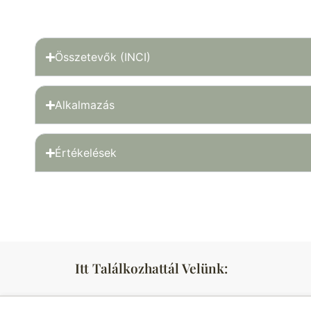
Összetevők (INCI)
Alkalmazás
Értékelések
Itt Találkozhattál Velünk: