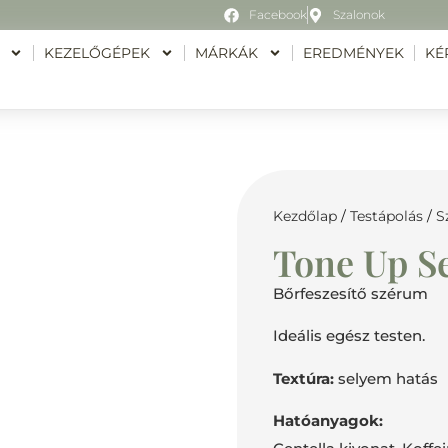
Facebook
Szalonok
KEZELŐGÉPEK
MÁRKÁK
EREDMÉNYEK
KÉ
Kezdőlap
/
Testápolás
/
S
Tone Up S
Bőrfeszesítő szérum
Ideális egész testen.
Textúra:
selyem hatás
Hatóanyagok: