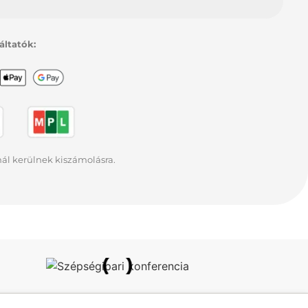
gáltatók:
rnál kerülnek kiszámolásra.