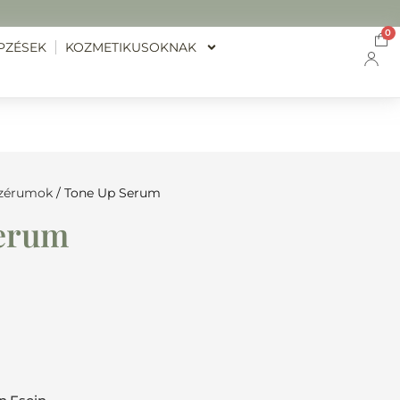
0
PZÉSEK
KOZMETIKUSOKNAK
zérumok
/ Tone Up Serum
erum