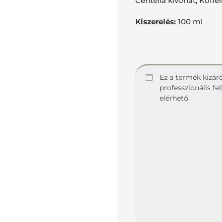
Centella kivonat, Koffe
Kiszerelés:
100 ml
Ez a termék kizár
professzionális f
elérhető.