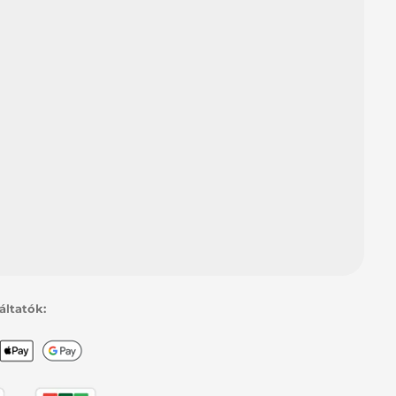
Purity Cream –
faggyúszabályozó arckrém
(200ml)
Purity Serum – akné elleni
szérum (50ml)
Ajándék:
Repair Complex B szérum –
károsodott bőrre, rozáceára,
zsíros bőrre (10ml)
5 db Purity termékminta
gáltatók: