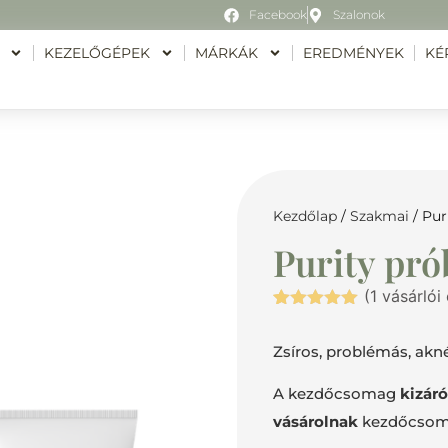
Facebook
Szalonok
KEZELŐGÉPEK
MÁRKÁK
EREDMÉNYEK
KÉ
Kezdőlap
/
Szakmai
/ Pu
Purity pr
(
1
vásárlói 
Értékelés
1
5.00
az 5-
Zsíros, problémás, akn
ből,
értékelés
alapján
A kezdőcsomag
kizár
vásárolnak
kezdőcsoma