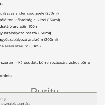
:
licilsavas arclemosó zselé (250ml)
áló tonik fiatalság elixírrel (150ml)
dratáló arcradír (100ml)
ggyúszabályozó maszk (150ml)
aggyúszabályozó arckrém (200ml)
né elleni szérum (50ml)
szérum – károsodott bőrre, rozáceára, zsíros bőrre
ékminta
Purity
ólag
próbacsomag
elhasználók számára