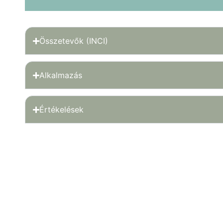
Összetevők (INCI)
Alkalmazás
Értékelések