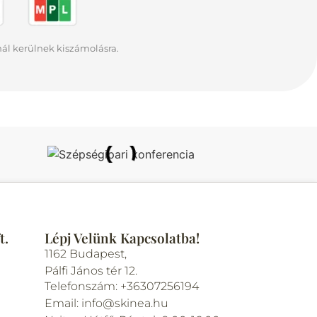
rnál kerülnek kiszámolásra.
t.
Lépj Velünk Kapcsolatba!
1162 Budapest,
Pálfi János tér 12.
Telefonszám: +36307256194
Email: info@skinea.hu