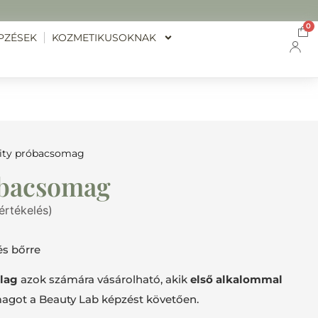
0
PZÉSEK
KOZMETIKUSOKNAK
rity próbacsomag
óbacsomag
értékelés)
és bőrre
ólag
azok számára vásárolható, akik
első alkalommal
got a Beauty Lab képzést követően.