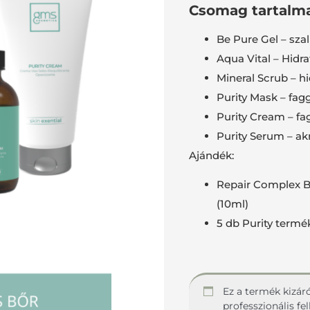
Csomag tartalma
Be Pure Gel – sza
Aqua Vital – Hidrat
Mineral Scrub – hi
Purity Mask – fa
Purity Cream – f
Purity Serum – ak
Ajándék:
Repair Complex B 
(10ml)
5 db Purity term
Ez a termék kizár
professzionális f