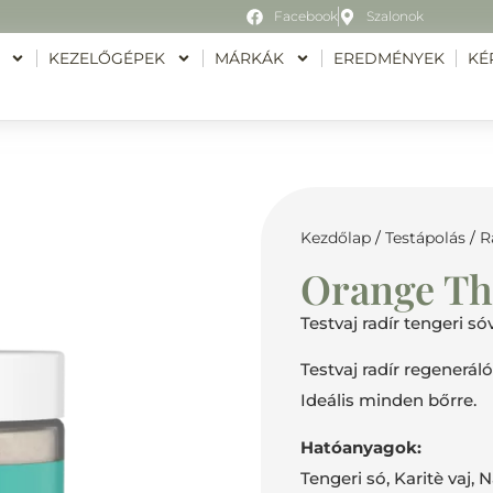
Facebook
Szalonok
KEZELŐGÉPEK
MÁRKÁK
EREDMÉNYEK
KÉ
Kezdőlap
/
Testápolás
/
R
Orange Th
Testvaj radír tengeri só
Testvaj radír regeneráló
Ideális minden bőrre.
Hatóanyagok:
Tengeri só, Karitè vaj, 