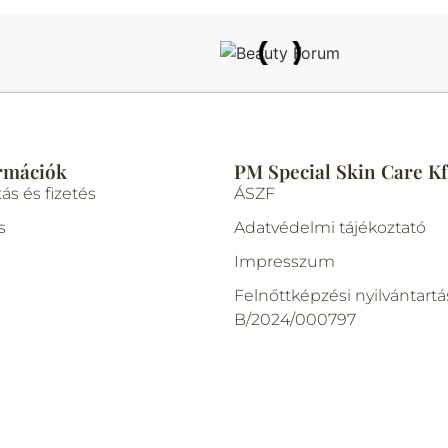
rmációk
PM Special Skin Care Kf
tás és fizetés
ÁSZF
s
Adatvédelmi tájékoztató
Impresszum
Felnőttképzési nyilvántartá
B/2024/000797