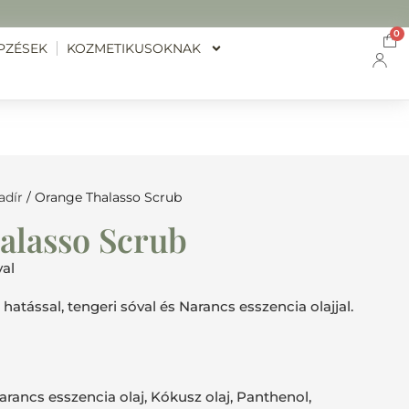
0
PZÉSEK
KOZMETIKUSOKNAK
adír
/ Orange Thalasso Scrub
alasso Scrub
val
 hatással, tengeri sóval és Narancs esszencia olajjal.
Narancs esszencia olaj, Kókusz olaj, Panthenol,