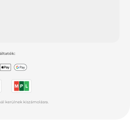
esszencia olaj, Kókusz olaj,
Panthenol, Evitamin
Kiszerelés:
400 g
gáltatók:
rnál kerülnek kiszámolásra.