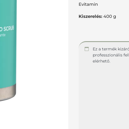
Evitamin
Kiszerelés:
400 g
Ez a termék kizár
professzionális f
elérhető.