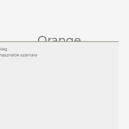
Orange
ólag
Thalasso
elhasználók számára
Scrub
Testvaj radír tengeri sóval
Testvaj radír regeneráló hatással,
tengeri sóval és Narancs esszencia
olajjal. Ideális minden bőrre.
Hatóanyagok:
Tengeri só, Karitè vaj, Narancs