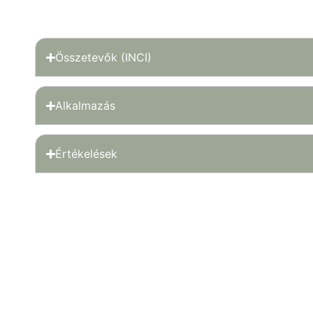
Összetevők (INCI)
Alkalmazás
Értékelések