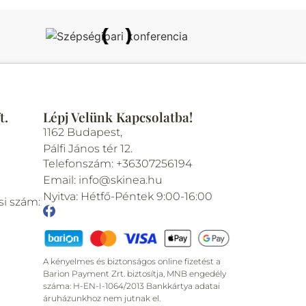
t.
Lépj Velünk Kapcsolatba!
1162 Budapest,
Pálfi János tér 12.
Telefonszám: +36307256194
Email: info@skinea.hu
Nyitva: Hétfő-Péntek 9:00-16:00
si szám:
A kényelmes és biztonságos online fizetést a
Barion Payment Zrt. biztosítja, MNB engedély
száma: H-EN-I-1064/2013 Bankkártya adatai
áruházunkhoz nem jutnak el.