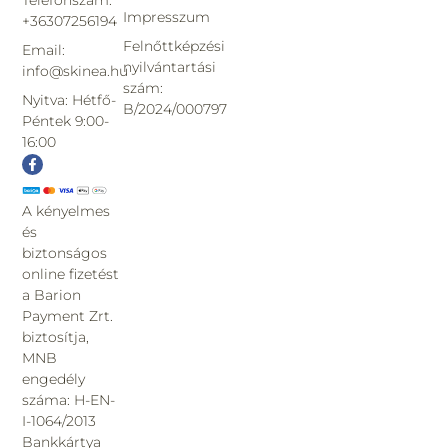
Impresszum
+36307256194
Felnőttképzési
Email:
nyilvántartási
info@skinea.hu
szám:
Nyitva: Hétfő-
B/2024/000797
Péntek 9:00-
16:00
A kényelmes
és
biztonságos
online fizetést
a Barion
Payment Zrt.
biztosítja,
MNB
engedély
száma: H-EN-
I-1064/2013
Bankkártya