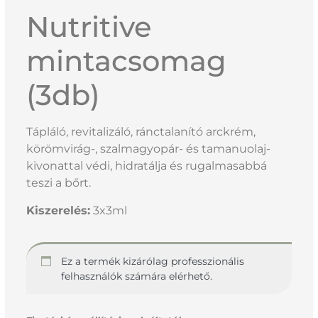
Nutritive
mintacsomag
(3db)
Tápláló, revitalizáló, ránctalanító arckrém,
körömvirág-, szalmagyopár- és tamanuolaj-
kivonattal védi, hidratálja és rugalmasabbá
teszi a bőrt.
Kiszerelés:
3x3ml
Ez a termék kizárólag professzionális
felhasználók számára elérhető.