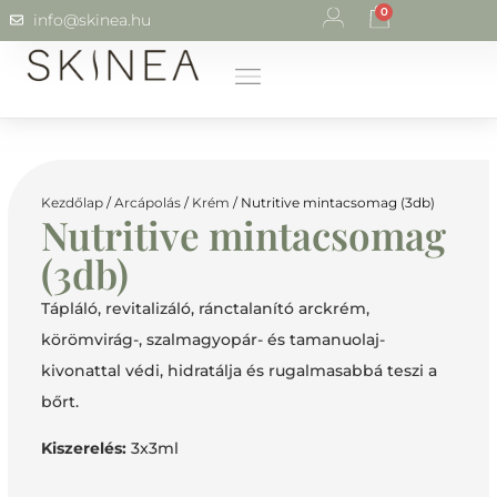
0
info@skinea.hu
Kezdőlap
/
Arcápolás
/
Krém
/ Nutritive mintacsomag (3db)
Nutritive mintacsomag
(3db)
Tápláló, revitalizáló, ránctalanító arckrém,
körömvirág-, szalmagyopár- és tamanuolaj-
kivonattal védi, hidratálja és rugalmasabbá teszi a
bőrt.
Kiszerelés:
3x3ml