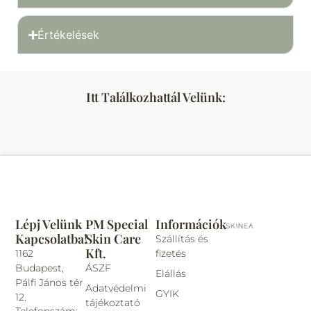
Értékelések
Itt Találkozhattál Velünk:
Lépj Velünk
PM Special
Információk
Kapcsolatba!
Skin Care
Szállítás és
Kft.
1162
fizetés
Budapest,
ÁSZF
Elállás
Pálfi János tér
Adatvédelmi
GYIK
12.
tájékoztató
Telefonszám: