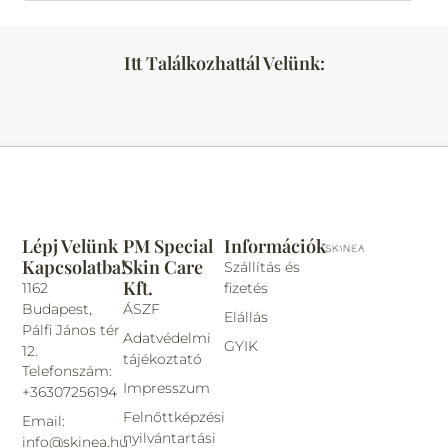
Itt Találkozhattál Velünk:
Lépj Velünk
PM Special
Információk
Kapcsolatba!
Skin Care
Szállítás és
Kft.
1162
fizetés
Budapest,
ÁSZF
Elállás
Pálfi János tér
Adatvédelmi
GYIK
12.
tájékoztató
Telefonszám:
Impresszum
+36307256194
Felnőttképzési
Email:
nyilvántartási
info@skinea.hu