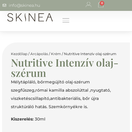
0
info@skinea.hu
Kezdőlap
/
Arcápolás
/
Krém
/ Nutritive Intenzív olaj-szérum
Nutritive Intenzív olaj-
szérum
Mélytápláló, bőrmegújító olaj-szérum
szegfűszeg,római kamilla abszolúttal ,nyugtató,
viszketéscsillapító,antibakteriális, bőr újra
struktúráló hatás. Szemkörnyékre is.
Kiszerelés:
30ml