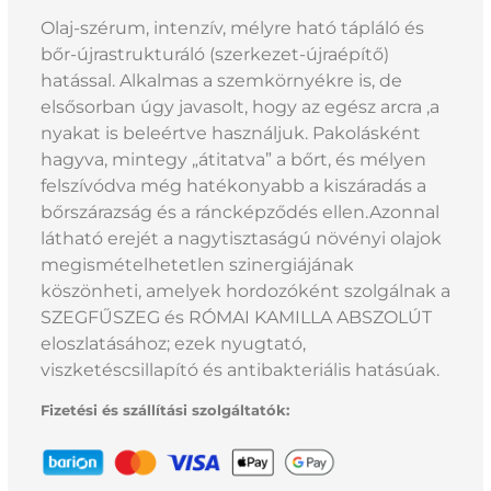
Olaj-szérum, intenzív, mélyre ható tápláló és
bőr-újrastrukturáló (szerkezet-újraépítő)
hatással. Alkalmas a szemkörnyékre is, de
elsősorban úgy javasolt, hogy az egész arcra ,a
nyakat is beleértve használjuk. Pakolásként
hagyva, mintegy „átitatva” a bőrt, és mélyen
felszívódva még hatékonyabb a kiszáradás a
bőrszárazság és a ráncképződés ellen.Azonnal
látható erejét a nagytisztaságú növényi olajok
megismételhetetlen szinergiájának
köszönheti, amelyek hordozóként szolgálnak a
SZEGFŰSZEG és RÓMAI KAMILLA ABSZOLÚT
eloszlatásához; ezek nyugtató,
viszketéscsillapító és antibakteriális hatásúak.
Fizetési és szállítási szolgáltatók: