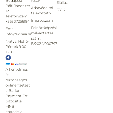
Budapest,
ÁSZF
Elállás
Pálfi János tér
Adatvédelmi
GYIK
12.
tájékoztató
Telefonszám:
Impresszum
+36307256194
Felnőttképzési
Email:
nyilvántartási
info@skinea.hu
szám:
Nyitva: Hétfő-
B/2024/000797
Péntek 9:00-
16:00
A kényelmes
és
biztonságos
online fizetést
a Barion
Payment Zrt.
biztosítja,
MNB
engedély