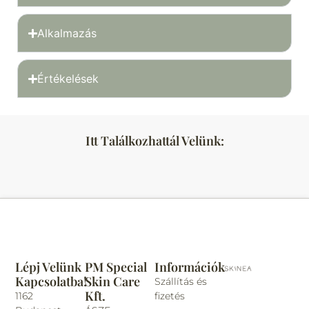
Alkalmazás
Értékelések
Itt Találkozhattál Velünk:
Lépj Velünk
PM Special
Információk
Kapcsolatba!
Skin Care
Szállítás és
Kft.
1162
fizetés