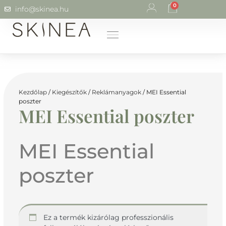
0
info@skinea.hu
Kezdőlap
/
Kiegészítők
/
Reklámanyagok
/ MEI Essential
poszter
MEI Essential poszter
MEI Essential
poszter
Ez a termék kizárólag professzionális