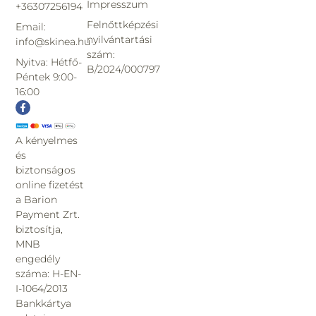
Impresszum
+36307256194
Felnőttképzési
Email:
nyilvántartási
info@skinea.hu
szám:
Nyitva: Hétfő-
B/2024/000797
Péntek 9:00-
16:00
A kényelmes
és
biztonságos
online fizetést
a Barion
Payment Zrt.
biztosítja,
MNB
engedély
száma: H-EN-
I-1064/2013
Bankkártya