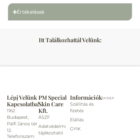
Értékelések
Itt Találkozhattál Velünk:
Lépj Velünk
PM Special
Információk
Kapcsolatba!
Skin Care
Szállítás és
Kft.
1162
fizetés
Budapest,
ÁSZF
Elállás
Pálfi János tér
Adatvédelmi
GYIK
12.
tájékoztató
Telefonszám: