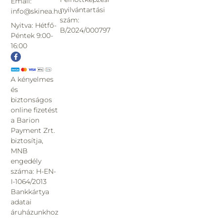
Email:
nyilvántartási
info@skinea.hu
szám:
Nyitva: Hétfő-
B/2024/000797
Péntek 9:00-
16:00
A kényelmes
és
biztonságos
online fizetést
a Barion
Payment Zrt.
biztosítja,
MNB
engedély
száma: H-EN-
I-1064/2013
Bankkártya
adatai
áruházunkhoz