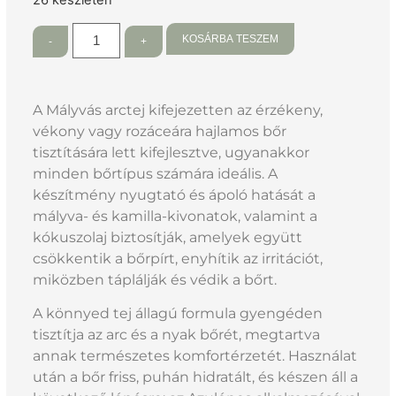
26 készleten
KOSÁRBA TESZEM
-
+
A Mályvás arctej kifejezetten az érzékeny,
vékony vagy rozáceára hajlamos bőr
tisztítására lett kifejlesztve, ugyanakkor
minden bőrtípus számára ideális. A
készítmény nyugtató és ápoló hatását a
mályva- és kamilla-kivonatok, valamint a
kókuszolaj biztosítják, amelyek együtt
csökkentik a bőrpírt, enyhítik az irritációt,
miközben táplálják és védik a bőrt.
A könnyed tej állagú formula gyengéden
tisztítja az arc és a nyak bőrét, megtartva
annak természetes komfortérzetét. Használat
után a bőr friss, puhán hidratált, és készen áll a