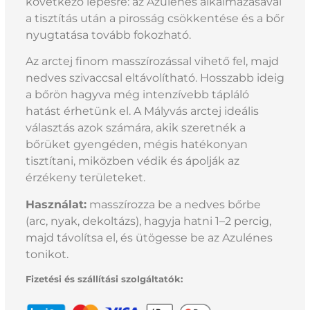
következő lépésre: az Azulénes alkalmazásával
a tisztítás után a pirosság csökkentése és a bőr
nyugtatása tovább fokozható.
Az arctej finom masszírozással vihető fel, majd
nedves szivaccsal eltávolítható. Hosszabb ideig
a bőrön hagyva még intenzívebb tápláló
hatást érhetünk el. A Mályvás arctej ideális
választás azok számára, akik szeretnék a
bőrüket gyengéden, mégis hatékonyan
tisztítani, miközben védik és ápolják az
érzékeny területeket.
Használat:
masszírozza be a nedves bőrbe
(arc, nyak, dekoltázs), hagyja hatni 1–2 percig,
majd távolítsa el, és ütögesse be az Azulénes
tonikot.
Fizetési és szállítási szolgáltatók: