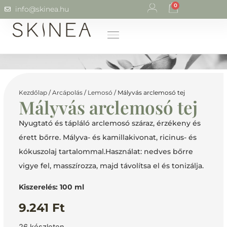
0
info@skinea.hu
Kezdőlap
/
Arcápolás
/
Lemosó
/ Mályvás arclemosó tej
Mályvás arclemosó tej
Nyugtató és tápláló arclemosó száraz, érzékeny és
érett bőrre. Mályva- és kamillakivonat, ricinus- és
kókuszolaj tartalommal.Használat: nedves bőrre
vigye fel, masszírozza, majd távolítsa el és tonizálja.
Kiszerelés: 100 ml
9.241
Ft