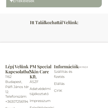
Értékelések
Itt Találkozhattál Velünk:
Lépj Velünk
PM Special
Információk
Kapcsolatba!
Skin Care
Szállítás és
Kft.
1162
fizetés
Budapest,
ÁSZF
Elállás
Pálfi János tér
Adatvédelmi
GYIK
12.
tájékoztató
Telefonszám:
Impresszum
+36307256194
Felnőttképzési