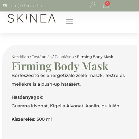
0
info@skinea.hu
Kezdőlap
/
Testápolás
/
Pakolások
/ Firming Body Mask
Firming Body Mask
Bőrfeszesítő és energetizáló zselé maszk. Testre és
mellekre is a push-up hatásért.
Hatóanyagok:
Guarana kivonat, Kigelia-kivonat, kaolin, pullulán
Kiszerelés:
500 ml