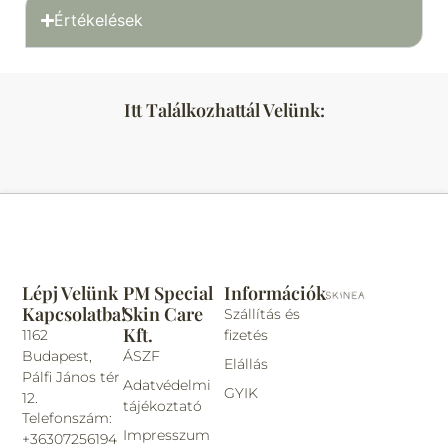
Értékelések
Itt Találkozhattál Velünk:
Lépj Velünk
PM Special
Információk
Kapcsolatba!
Skin Care
Szállítás és
Kft.
1162
fizetés
Budapest,
ÁSZF
Elállás
Pálfi János tér
Adatvédelmi
GYIK
12.
tájékoztató
Telefonszám:
Impresszum
+36307256194