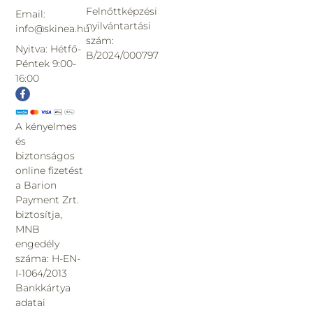
Felnőttképzési
Email:
nyilvántartási
info@skinea.hu
szám:
Nyitva: Hétfő-
B/2024/000797
Péntek 9:00-
16:00
A kényelmes
és
biztonságos
online fizetést
a Barion
Payment Zrt.
biztosítja,
MNB
engedély
száma: H-EN-
I-1064/2013
Bankkártya
adatai