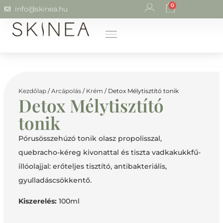
0
info@skinea.hu
Kezdőlap
/
Arcápolás
/
Krém
/ Detox Mélytisztító tonik
Detox Mélytisztító
tonik
Pórusösszehúzó tonik olasz propolisszal,
quebracho-kéreg kivonattal és tiszta vadkakukkfű-
illóolajjal: erőteljes tisztító, antibakteriális,
gyulladáscsökkentő.
Kiszerelés:
100ml