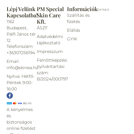
Lépj Velünk
PM Special
Információk
Kapcsolatba!
Skin Care
Szállítás és
Kft.
1162
fizetés
Budapest,
ÁSZF
Elállás
Pálfi János tér
Adatvédelmi
GYIK
12.
tájékoztató
Telefonszám:
Impresszum
+36307256194
Felnőttképzési
Email:
nyilvántartási
info@skinea.hu
szám:
Nyitva: Hétfő-
B/2024/000797
Péntek 9:00-
16:00
A kényelmes
és
biztonságos
online fizetést