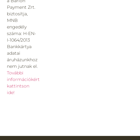
a Barion
Payment Zrt.
biztosítja,
MNB
engedély
száma: H-EN-
I-1064/2013
Bankkártya
adatai
áruházunkhoz
nem jutnak el.
További
információkért
kattintson
ide!