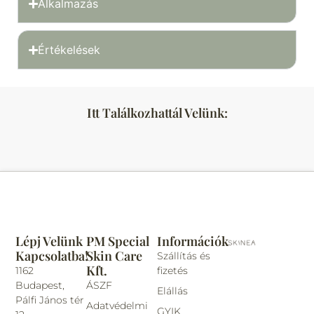
Alkalmazás
Értékelések
Itt Találkozhattál Velünk:
Lépj Velünk
PM Special
Információk
Kapcsolatba!
Skin Care
Szállítás és
Kft.
1162
fizetés
Budapest,
ÁSZF
Elállás
Pálfi János tér
Adatvédelmi
GYIK