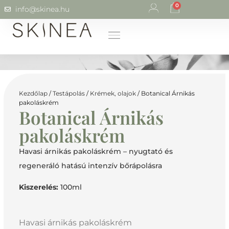
0
info@skinea.hu
Kezdőlap
/
Testápolás
/
Krémek, olajok
/ Botanical Árnikás
pakoláskrém
Botanical Árnikás
pakoláskrém
Havasi árnikás pakoláskrém – nyugtató és
regeneráló hatású intenzív bőrápolásra
Kiszerelés:
100ml
Havasi árnikás pakoláskrém