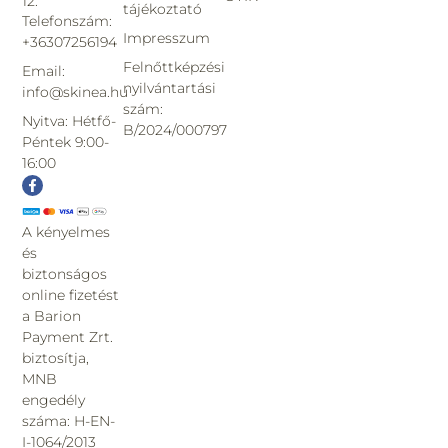
12.
tájékoztató
Telefonszám:
Impresszum
+36307256194
Felnőttképzési
Email:
nyilvántartási
info@skinea.hu
szám:
Nyitva: Hétfő-
B/2024/000797
Péntek 9:00-
16:00
A kényelmes
és
biztonságos
online fizetést
a Barion
Payment Zrt.
biztosítja,
MNB
engedély
száma: H-EN-
I-1064/2013