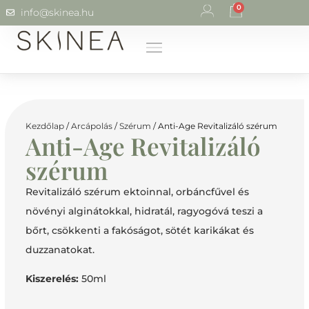
0
info@skinea.hu
Kezdőlap
/
Arcápolás
/
Szérum
/ Anti-Age Revitalizáló szérum
Anti-Age Revitalizáló
szérum
Revitalizáló szérum ektoinnal, orbáncfűvel és
növényi alginátokkal, hidratál, ragyogóvá teszi a
bőrt, csökkenti a fakóságot, sötét karikákat és
duzzanatokat.
Kiszerelés:
50ml