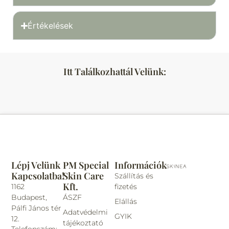
Értékelések
Itt Találkozhattál Velünk:
Lépj Velünk
PM Special
Információk
Kapcsolatba!
Skin Care
Szállítás és
Kft.
1162
fizetés
Budapest,
ÁSZF
Elállás
Pálfi János tér
Adatvédelmi
GYIK
12.
tájékoztató
Telefonszám: