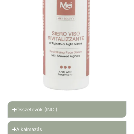
Összetevők (INCI)
Alkalmazás