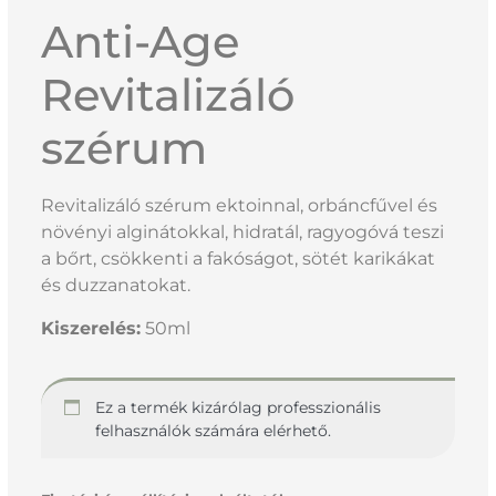
Anti-Age
Revitalizáló
szérum
Revitalizáló szérum ektoinnal, orbáncfűvel és
növényi alginátokkal, hidratál, ragyogóvá teszi
a bőrt, csökkenti a fakóságot, sötét karikákat
és duzzanatokat.
Kiszerelés:
50ml
Ez a termék kizárólag professzionális
felhasználók számára elérhető.