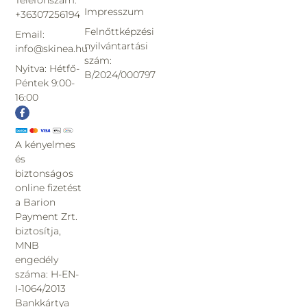
Impresszum
+36307256194
Felnőttképzési
Email:
nyilvántartási
info@skinea.hu
szám:
Nyitva: Hétfő-
B/2024/000797
Péntek 9:00-
16:00
A kényelmes
és
biztonságos
online fizetést
a Barion
Payment Zrt.
biztosítja,
MNB
engedély
száma: H-EN-
I-1064/2013
Bankkártya